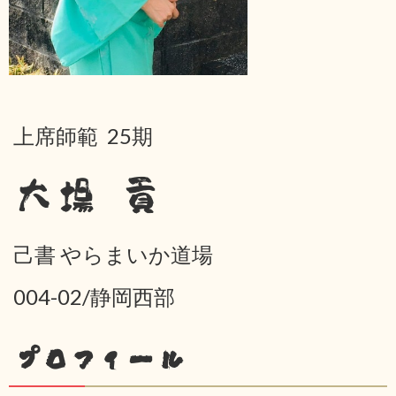
上席師範 25期
大場 貢
己書 やらまいか道場
004-02/静岡西部
プロフィール