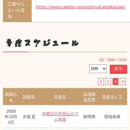
己書やら
https://www.camino-onoreshoyaramaika.com/
まいか道
場
幸座スケジュール
21
-
30
件 /
35
件
1
2
3
4
開催日
会場都
師範名
幸座名
幸座タイプ
▲
道府県
2026
木曜日の半田山カフ
年10月
大場 貢
静岡県
現地幸座
ェ幸座
1日