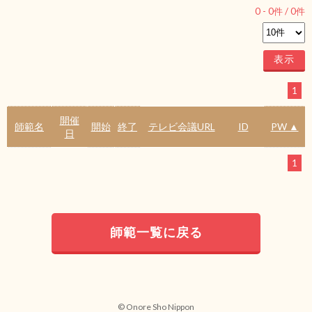
0
-
0
件 /
0
件
1
開催
師範名
開始
終了
テレビ会議URL
ID
PW ▲
日
1
師範一覧に戻る
© Onore Sho Nippon