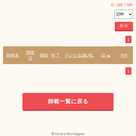
0
-
0
件 /
0
件
1
開催
師範名
開始
終了
テレビ会議URL
ID ▲
PW
日
1
師範一覧に戻る
© Onore Sho Nippon