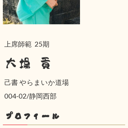
上席師範 25期
大場 貢
己書 やらまいか道場
004-02/静岡西部
プロフィール