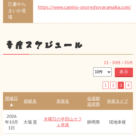
己書やら
https://www.camino-onoreshoyaramaika.com/
まいか道
場
幸座スケジュール
21
-
30
件 /
35
件
1
2
3
4
開催日
会場都
師範名
幸座名
幸座タイプ
▲
道府県
2026
木曜日の半田山カフ
年10月
大場 貢
静岡県
現地幸座
ェ幸座
1日