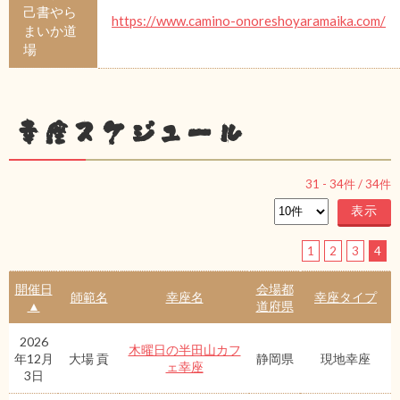
己書やら
https://www.camino-onoreshoyaramaika.com/
まいか道
場
幸座スケジュール
31
-
34
件 /
34
件
1
2
3
4
開催日
会場都
師範名
幸座名
幸座タイプ
▲
道府県
2026
木曜日の半田山カフ
年12月
大場 貢
静岡県
現地幸座
ェ幸座
3日