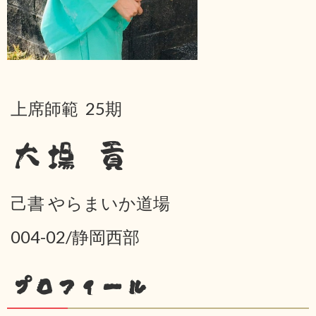
上席師範 25期
大場 貢
己書 やらまいか道場
004-02/静岡西部
プロフィール