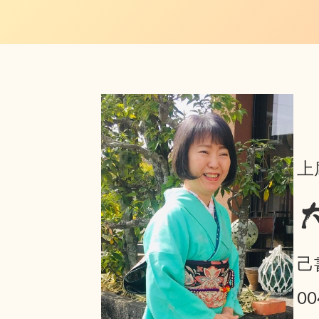
上
己
0