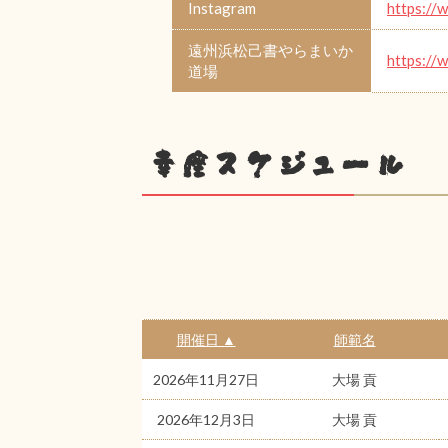
Instagram
https://
遠州浜松己書やらまいか
https://
道場
幸座スケジュール
開催日 ▲
師範名
2026年11月27日
大場 貢
2026年12月3日
大場 貢