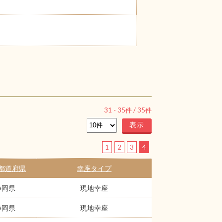
31
-
35
件 /
35
件
1
2
3
4
都道府県
幸座タイプ
静岡県
現地幸座
静岡県
現地幸座