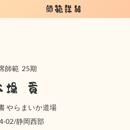
師範詳細
席師範 25期
大場 貢
書 やらまいか道場
04-02/静岡西部