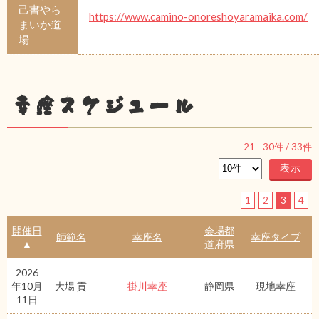
己書やら
https://www.camino-onoreshoyaramaika.com/
まいか道
場
幸座スケジュール
21
-
30
件 /
33
件
1
2
3
4
開催日
会場都
師範名
幸座名
幸座タイプ
▲
道府県
2026
年10月
大場 貢
掛川幸座
静岡県
現地幸座
11日