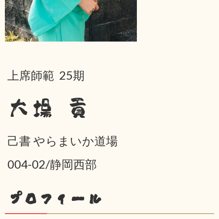
上席師範 25期
大場 貢
己書 やらまいか道場
004-02/静岡西部
プロフィール