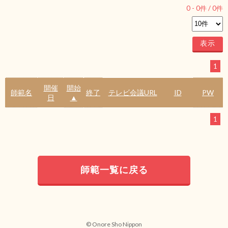
0
-
0
件 /
0
件
1
開催
開始
師範名
終了
テレビ会議URL
ID
PW
日
▲
1
師範一覧に戻る
© Onore Sho Nippon