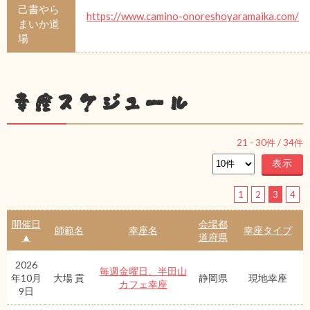
己書やら
https://www.camino-onoreshoyaramaika.com/
まいか道
場
幸座スケジュール
21
-
30
件 /
34
件
1
2
3
4
開催日
会場都
師範名
幸座名
幸座タイプ
▲
道府県
2026
毎週金曜日、半田山
年10月
大場 貢
静岡県
現地幸座
カフェ幸座
9日