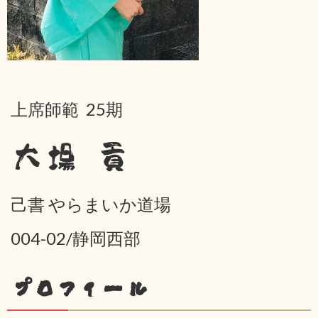
上席師範 25期
大場 貢
己書 やらまいか道場
004-02/静岡西部
プロフィール