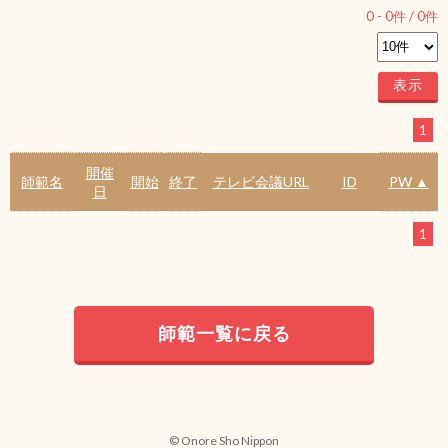
0
-
0
件 /
0
件
1
開催
師範名
開始
終了
テレビ会議URL
ID
PW ▲
日
1
師範一覧に戻る
© Onore Sho Nippon