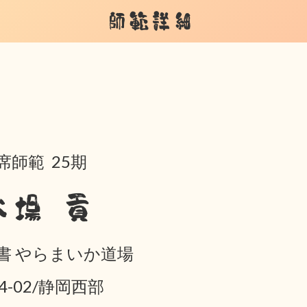
師範詳細
席師範 25期
大場 貢
書 やらまいか道場
04-02/静岡西部