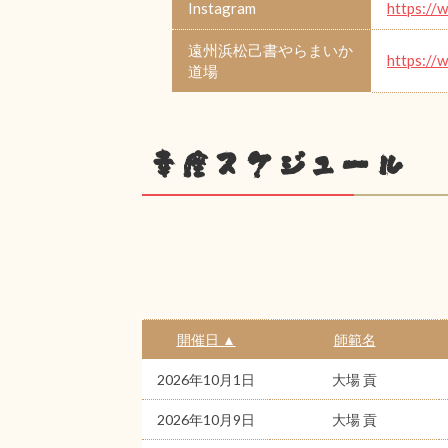
Instagram
https://
遠州浜松己書やらまいか
https://
道場
幸座スケジュール
開催日 ▲
師範名
2026年10月1日
大場 貢
2026年10月9日
大場 貢