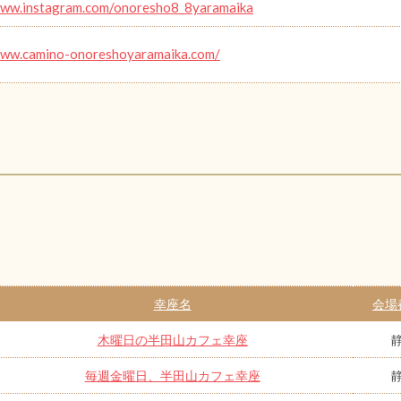
www.instagram.com/onoresho8_8yaramaika
www.camino-onoreshoyaramaika.com/
幸座名
会場
木曜日の半田山カフェ幸座
毎週金曜日、半田山カフェ幸座