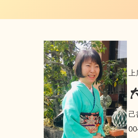
上
己
0