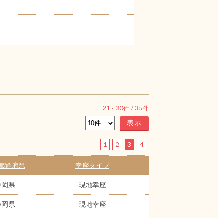
21
-
30
件 /
35
件
1
2
3
4
都道府県
幸座タイプ
静岡県
現地幸座
静岡県
現地幸座