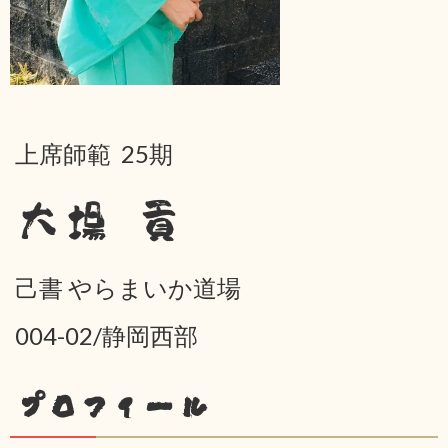
上席師範 25期
大場 貢
己書 やらまいか道場
004-02/静岡西部
プロフィール