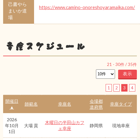
己書やら
https://www.camino-onoreshoyaramaika.com/
まいか道
場
幸座スケジュール
21
-
30
件 /
35
件
1
2
3
4
開催日
会場都
師範名
幸座名
幸座タイプ
▲
道府県
2026
木曜日の半田山カフ
年10月
大場 貢
静岡県
現地幸座
ェ幸座
1日