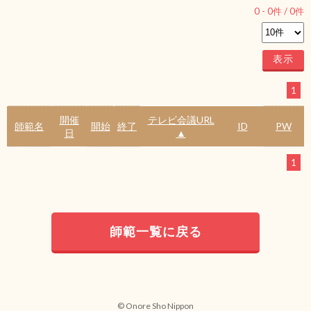
0
-
0
件 /
0
件
1
開催
テレビ会議URL
師範名
開始
終了
ID
PW
日
▲
1
師範一覧に戻る
© Onore Sho Nippon