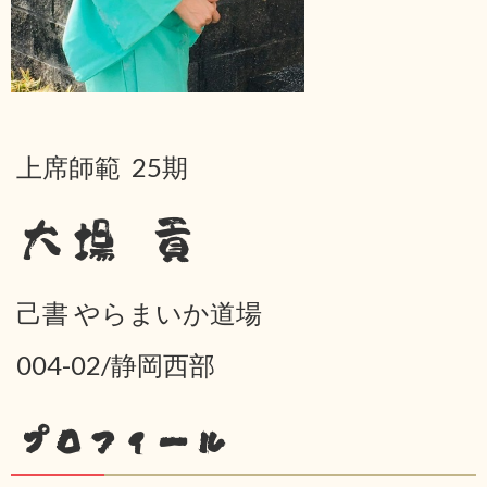
上席師範 25期
大場 貢
己書 やらまいか道場
004-02/静岡西部
プロフィール