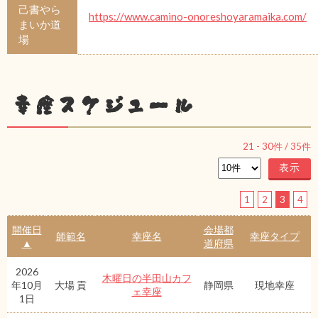
己書やら
https://www.camino-onoreshoyaramaika.com/
まいか道
場
幸座スケジュール
21
-
30
件 /
35
件
1
2
3
4
開催日
会場都
師範名
幸座名
幸座タイプ
▲
道府県
2026
木曜日の半田山カフ
年10月
大場 貢
静岡県
現地幸座
ェ幸座
1日