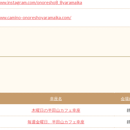
www.instagram.com/onoresho8_8yaramaika
www.camino-onoreshoyaramaika.com/
幸座名
会場
木曜日の半田山カフェ幸座
毎週金曜日、半田山カフェ幸座