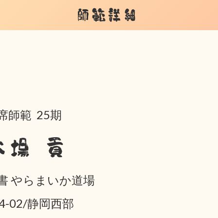
師範詳細
席師範 25期
大場 貢
書 やらまいか道場
04-02/静岡西部