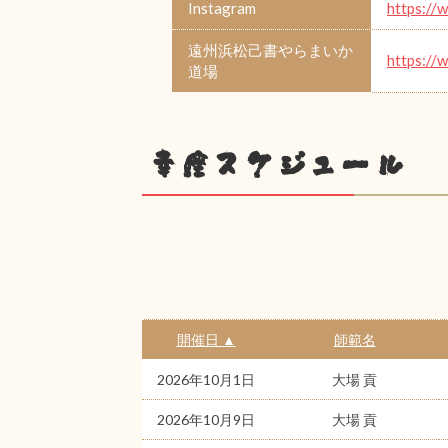
Instagram
https://
遠州浜松己書やらまいか
https://
道場
幸座スケジュール
開催日 ▲
師範名
2026年10月1日
大場 貢
2026年10月9日
大場 貢