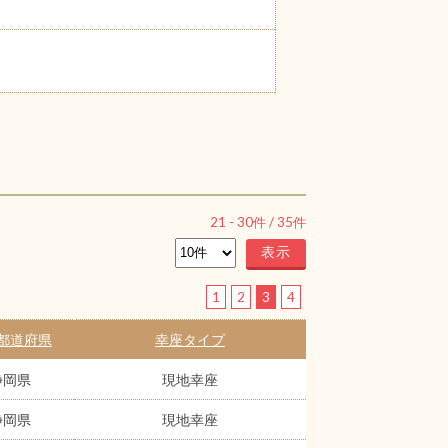
21
-
30
件 /
35
件
1
2
3
4
都道府県
幸座タイプ
静岡県
現地幸座
静岡県
現地幸座