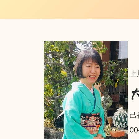
上
己
0