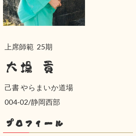
上席師範 25期
大場 貢
己書 やらまいか道場
004-02/静岡西部
プロフィール