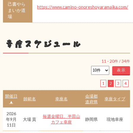
己書やら
https://www.camino-onoreshoyaramaika.com/
まいか道
場
幸座スケジュール
11
-
20
件 /
34
件
1
2
3
4
開催日
会場都
師範名
幸座名
幸座タイプ
▲
道府県
2026
毎週金曜日、半田山
年9月
大場 貢
静岡県
現地幸座
カフェ幸座
11日