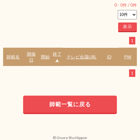
0
-
0
件 /
0
件
1
開催
終了
師範名
開始
テレビ会議URL
ID
PW
日
▲
1
師範一覧に戻る
© Onore Sho Nippon