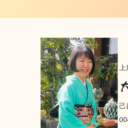
上
己
0