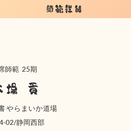
師範詳細
席師範 25期
大場 貢
書 やらまいか道場
04-02/静岡西部