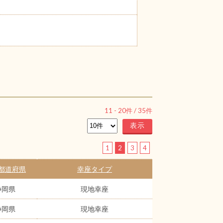
11
-
20
件 /
35
件
1
2
3
4
都道府県
幸座タイプ
静岡県
現地幸座
静岡県
現地幸座