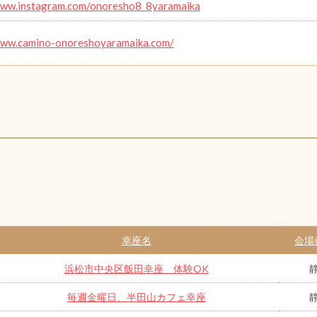
www.instagram.com/onoresho8_8yaramaika
www.camino-onoreshoyaramaika.com/
幸座名
会場
浜松市中央区飯田幸座 体験OK
毎週金曜日、半田山カフェ幸座