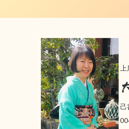
上
己
0