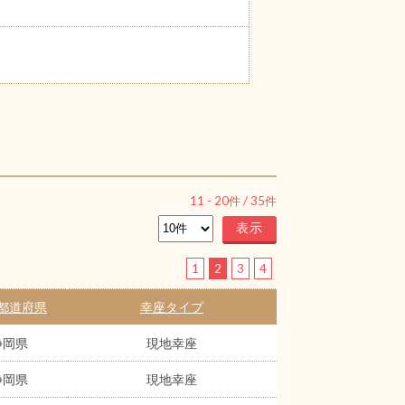
11
-
20
件 /
35
件
1
2
3
4
都道府県
幸座タイプ
静岡県
現地幸座
静岡県
現地幸座