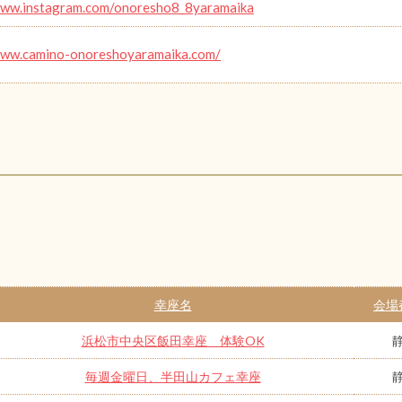
www.instagram.com/onoresho8_8yaramaika
www.camino-onoreshoyaramaika.com/
幸座名
会場
浜松市中央区飯田幸座 体験OK
毎週金曜日、半田山カフェ幸座