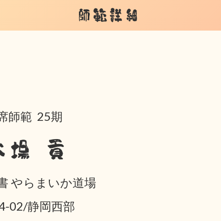
師範詳細
席師範 25期
大場 貢
書 やらまいか道場
04-02/静岡西部