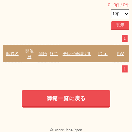
0
-
0
件 /
0
件
1
開催
師範名
開始
終了
テレビ会議URL
ID ▲
PW
日
1
師範一覧に戻る
© Onore Sho Nippon