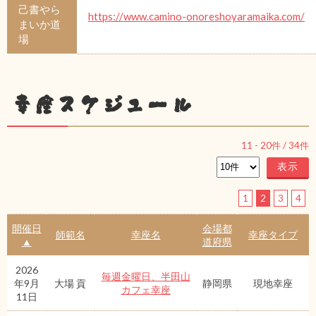
己書やら
https://www.camino-onoreshoyaramaika.com/
まいか道
場
幸座スケジュール
11
-
20
件 /
34
件
1
2
3
4
開催日
会場都
師範名
幸座名
幸座タイプ
▲
道府県
2026
毎週金曜日、半田山
年9月
大場 貢
静岡県
現地幸座
カフェ幸座
11日