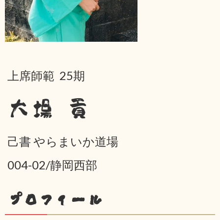
上席師範 25期
大場 貢
己書 やらまいか道場
004-02/静岡西部
プロフィール