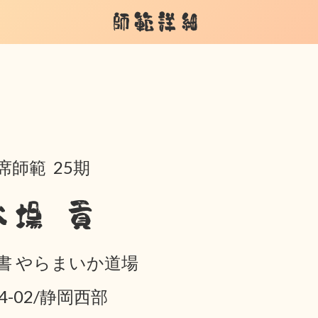
師範詳細
席師範 25期
大場 貢
書 やらまいか道場
04-02/静岡西部