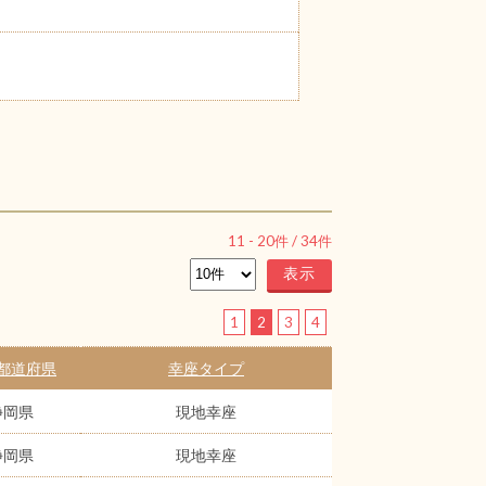
11
-
20
件 /
34
件
1
2
3
4
都道府県
幸座タイプ
静岡県
現地幸座
静岡県
現地幸座