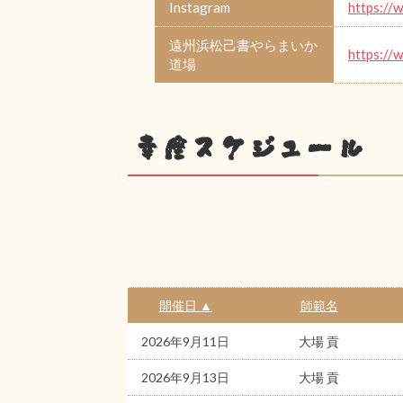
Instagram
https://
遠州浜松己書やらまいか
https://
道場
幸座スケジュール
開催日 ▲
師範名
2026年9月11日
大場 貢
2026年9月13日
大場 貢