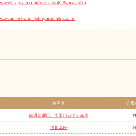
www.instagram.com/onoresho8_8yaramaika
www.camino-onoreshoyaramaika.com/
幸座名
会場
毎週金曜日、半田山カフェ幸座
掛川幸座