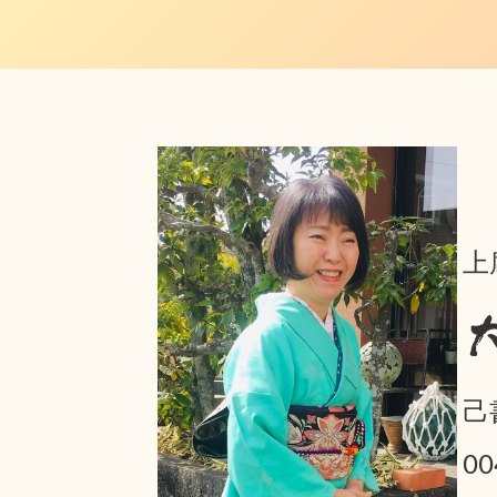
上
己
0