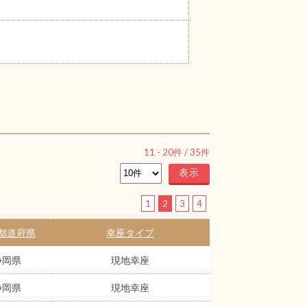
11
-
20
件 /
35
件
1
2
3
4
都道府県
幸座タイプ
静岡県
現地幸座
静岡県
現地幸座