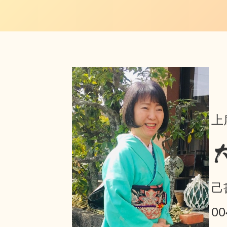
上
己
0