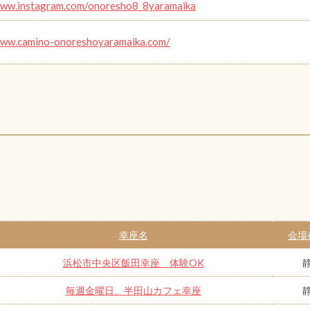
www.instagram.com/onoresho8_8yaramaika
www.camino-onoreshoyaramaika.com/
幸座名
会場
浜松市中央区飯田幸座 体験OK
毎週金曜日、半田山カフェ幸座