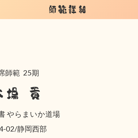
師範詳細
席師範 25期
大場 貢
書 やらまいか道場
04-02/静岡西部