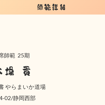
師範詳細
席師範 25期
大場 貢
書 やらまいか道場
04-02/静岡西部