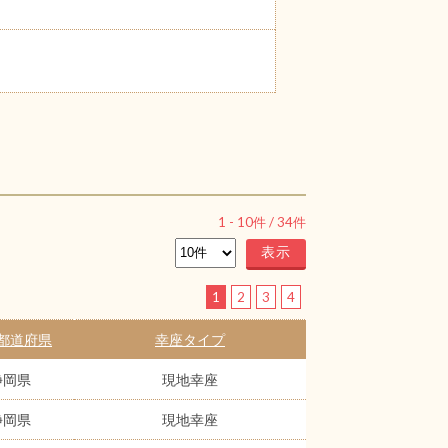
1
-
10
件 /
34
件
1
2
3
4
都道府県
幸座タイプ
静岡県
現地幸座
静岡県
現地幸座