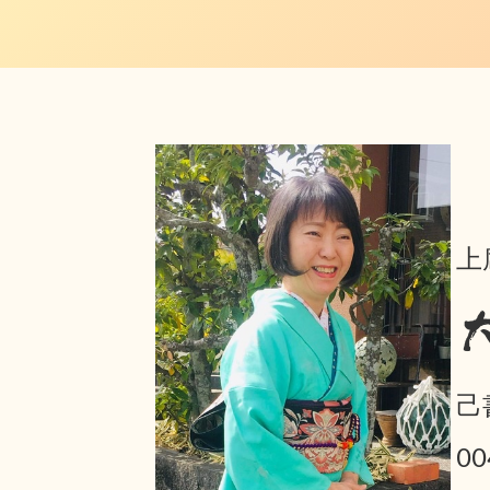
上
己
0