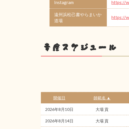
Instagram
https://
遠州浜松己書やらまいか
https://
道場
幸座スケジュール
開催日
師範名 ▲
2026年8月10日
大場 貢
2026年8月14日
大場 貢