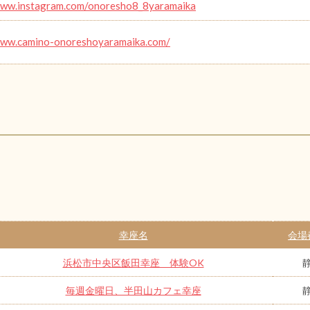
www.instagram.com/onoresho8_8yaramaika
www.camino-onoreshoyaramaika.com/
幸座名
会場
浜松市中央区飯田幸座 体験OK
毎週金曜日、半田山カフェ幸座