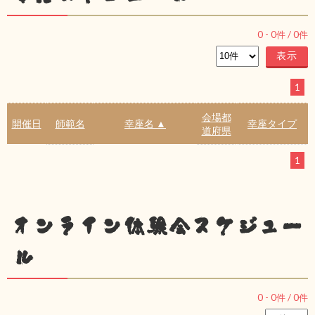
0
-
0
件 /
0
件
1
会場都
開催日
師範名
幸座名 ▲
幸座タイプ
道府県
1
オンライン体験会スケジュー
ル
0
-
0
件 /
0
件