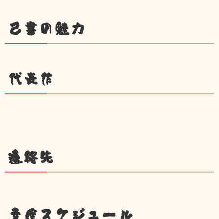
己書の魅力
代表作
連絡先
幸座スケジュール