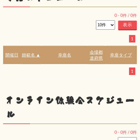
0
-
0
件 /
0
件
1
会場都
開催日
師範名 ▲
幸座名
幸座タイプ
道府県
1
オンライン体験会スケジュー
ル
0
-
0
件 /
0
件