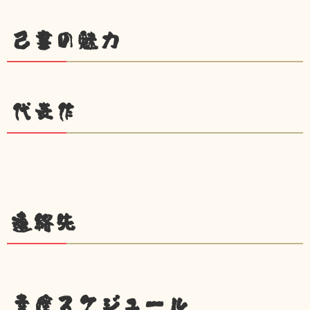
己書の魅力
代表作
連絡先
幸座スケジュール