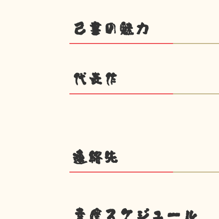
己書の魅力
代表作
連絡先
幸座スケジュール