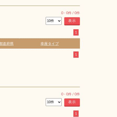
0
-
0
件 /
0
件
1
都道府県
幸座タイプ
1
0
-
0
件 /
0
件
1