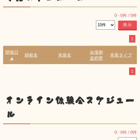
0
-
0
件 /
0
件
1
開催日
会場都
師範名
幸座名
幸座タイプ
▲
道府県
1
オンライン体験会スケジュー
ル
0
-
0
件 /
0
件