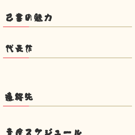
己書の魅力
代表作
連絡先
幸座スケジュール