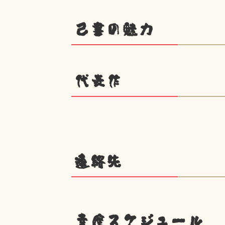
己書の魅力
代表作
連絡先
幸座スケジュール