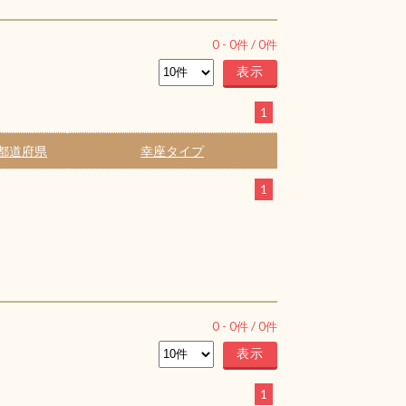
0
-
0
件 /
0
件
1
都道府県
幸座タイプ
1
0
-
0
件 /
0
件
1