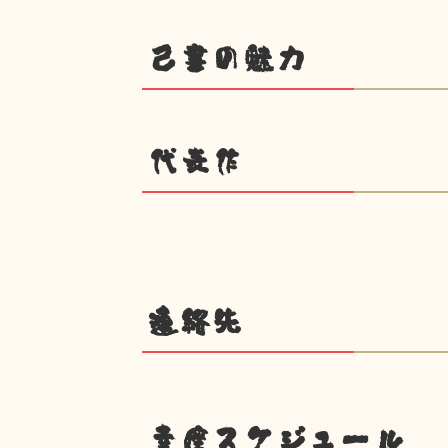
己書の魅力
代表作
連絡先
幸座スケジュール