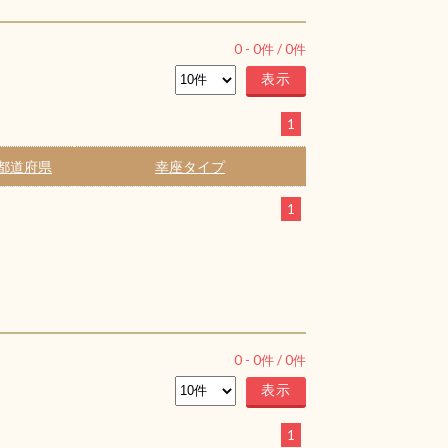
0
-
0
件 /
0
件
1
都道府県
幸座タイプ
1
0
-
0
件 /
0
件
1