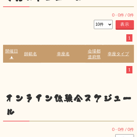
0
-
0
件 /
0
件
1
開催日
会場都
師範名
幸座名
幸座タイプ
▲
道府県
1
オンライン体験会スケジュー
ル
0
-
0
件 /
0
件