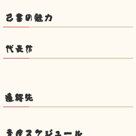
己書の魅力
代表作
連絡先
幸座スケジュール