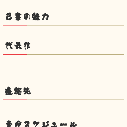
己書の魅力
代表作
連絡先
幸座スケジュール