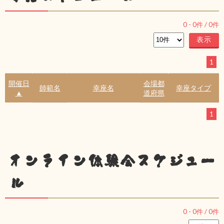
0
-
0
件 /
0
件
1
開催日
会場都
師範名
幸座名
幸座タイプ
▲
道府県
1
オンライン体験会スケジュー
ル
0
-
0
件 /
0
件