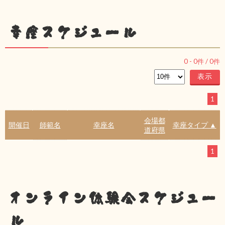
幸座スケジュール
0
-
0
件 /
0
件
1
会場都
開催日
師範名
幸座名
幸座タイプ ▲
道府県
1
オンライン体験会スケジュー
ル