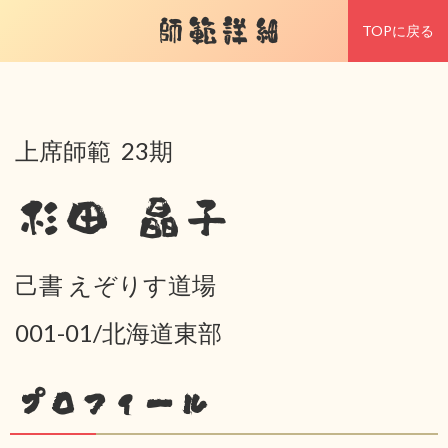
師範詳細
TOPに戻る
上席師範 23期
杉田 晶子
己書 えぞりす道場
001-01/北海道東部
プロフィール