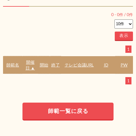
0
-
0
件 /
0
件
1
開催
師範名
開始
終了
テレビ会議URL
ID
PW
日 ▲
1
師範一覧に戻る