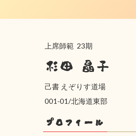
上席師範 23期
杉田 晶子
己書 えぞりす道場
001-01/北海道東部
プロフィール