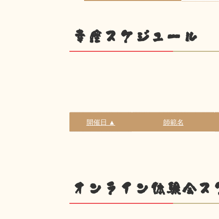
幸座スケジュール
開催日 ▲
師範名
オンライン体験会ス