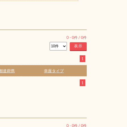
0
-
0
件 /
0
件
1
都道府県
幸座タイプ
1
0
-
0
件 /
0
件