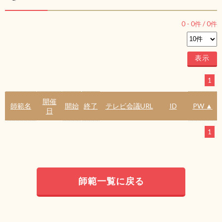
0
-
0
件 /
0
件
1
開催
師範名
開始
終了
テレビ会議URL
ID
PW ▲
日
1
師範一覧に戻る