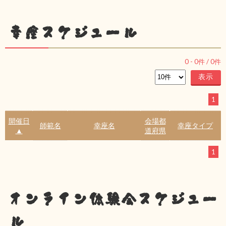
幸座スケジュール
0
-
0
件 /
0
件
1
開催日
会場都
師範名
幸座名
幸座タイプ
▲
道府県
1
オンライン体験会スケジュー
ル