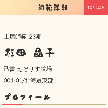
師範詳細
TOPに戻る
上席師範 23期
杉田 晶子
己書 えぞりす道場
001-01/北海道東部
プロフィール