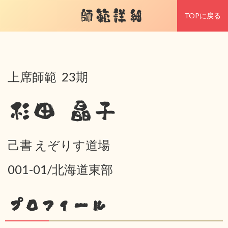
師範詳細
TOPに戻る
上席師範 23期
杉田 晶子
己書 えぞりす道場
001-01/北海道東部
プロフィール