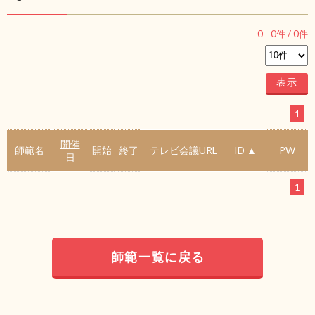
0
-
0
件 /
0
件
1
開催
師範名
開始
終了
テレビ会議URL
ID ▲
PW
日
1
師範一覧に戻る