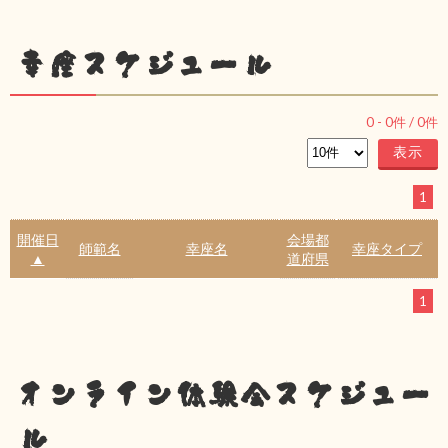
幸座スケジュール
0
-
0
件 /
0
件
1
開催日
会場都
師範名
幸座名
幸座タイプ
▲
道府県
1
オンライン体験会スケジュー
ル