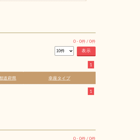
0
-
0
件 /
0
件
1
都道府県
幸座タイプ
1
0
-
0
件 /
0
件