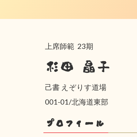
上席師範 23期
杉田 晶子
己書 えぞりす道場
001-01/北海道東部
プロフィール