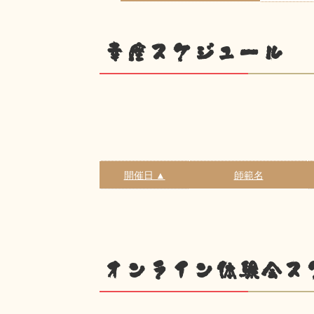
幸座スケジュール
開催日 ▲
師範名
オンライン体験会ス