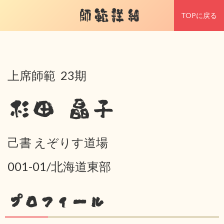
師範詳細
TOPに戻る
上席師範 23期
杉田 晶子
己書 えぞりす道場
001-01/北海道東部
プロフィール