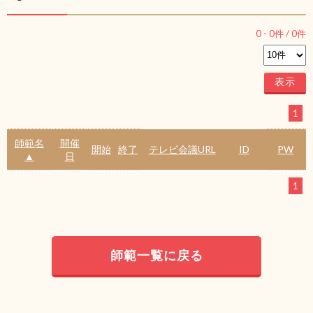
0
-
0
件 /
0
件
1
師範名
開催
開始
終了
テレビ会議URL
ID
PW
▲
日
1
師範一覧に戻る