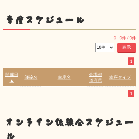
幸座スケジュール
0
-
0
件 /
0
件
1
開催日
会場都
師範名
幸座名
幸座タイプ
▲
道府県
1
オンライン体験会スケジュー
ル