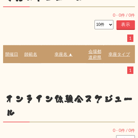
0
-
0
件 /
0
件
1
会場都
開催日
師範名
幸座名 ▲
幸座タイプ
道府県
1
オンライン体験会スケジュー
ル
0
-
0
件 /
0
件