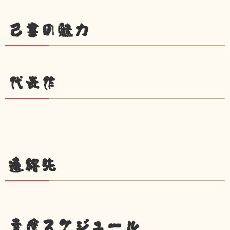
己書の魅力
代表作
連絡先
幸座スケジュール