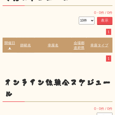
0
-
0
件 /
0
件
1
開催日
会場都
師範名
幸座名
幸座タイプ
▲
道府県
1
オンライン体験会スケジュー
ル
0
-
0
件 /
0
件