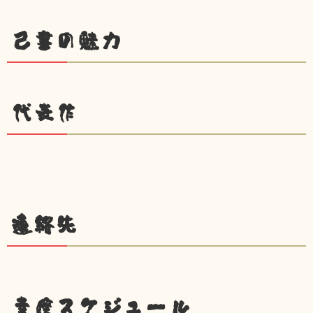
己書の魅力
代表作
連絡先
幸座スケジュール