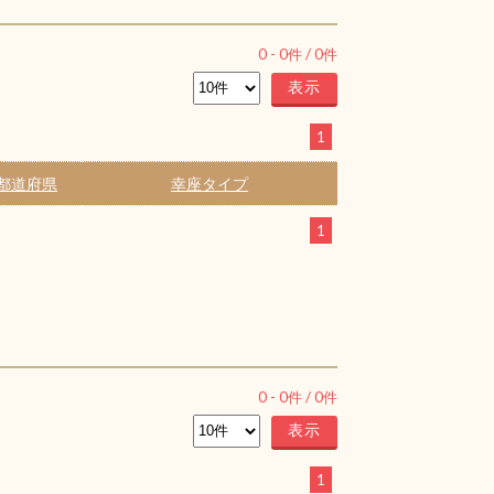
0
-
0
件 /
0
件
1
都道府県
幸座タイプ
1
0
-
0
件 /
0
件
1