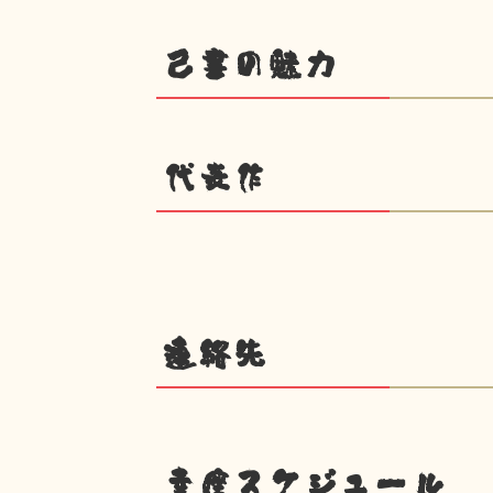
己書の魅力
代表作
連絡先
幸座スケジュール