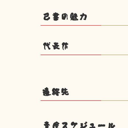
己書の魅力
代表作
連絡先
幸座スケジュール