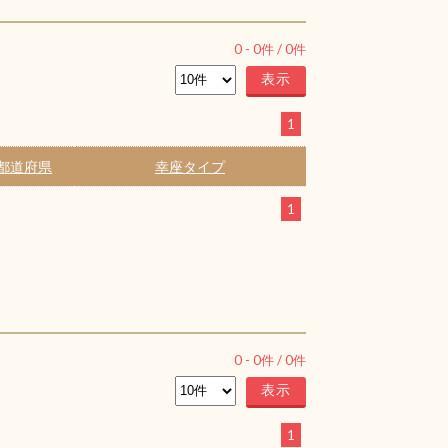
0
-
0
件 /
0
件
1
都道府県
幸座タイプ
1
0
-
0
件 /
0
件
1