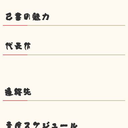
己書の魅力
代表作
連絡先
幸座スケジュール