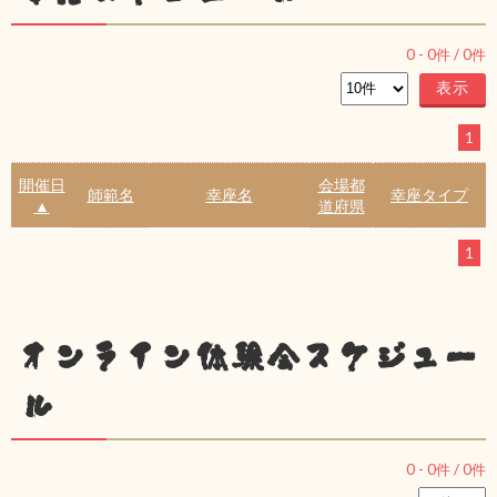
0
-
0
件 /
0
件
1
開催日
会場都
師範名
幸座名
幸座タイプ
▲
道府県
1
オンライン体験会スケジュー
ル
0
-
0
件 /
0
件