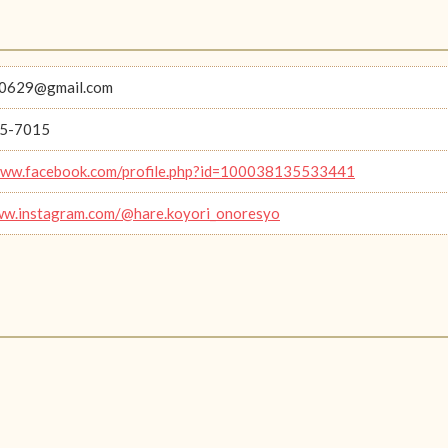
i0629@gmail.com
5-7015
www.facebook.com/profile.php?id=100038135533441
ww.instagram.com/@hare.koyori_onoresyo