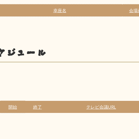
幸座名
会場
ケジュール
開始
終了
テレビ会議URL