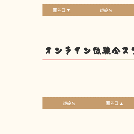
開催日 ▼
師範名
オンライン体験会ス
師範名
開催日 ▲