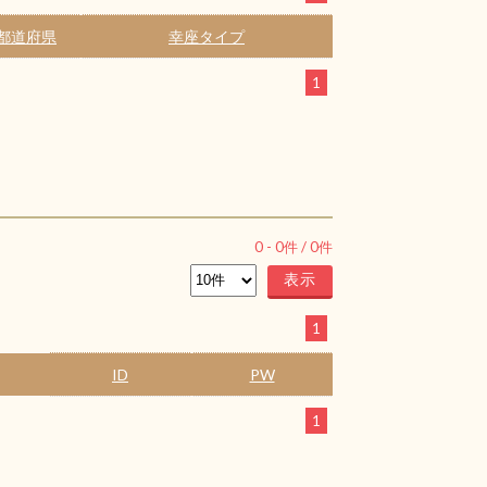
都道府県
幸座タイプ
1
0
-
0
件 /
0
件
1
ID
PW
1