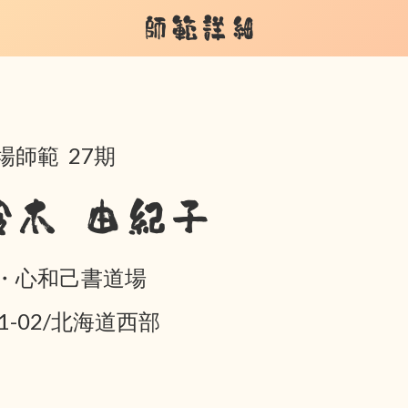
師範詳細
場師範 27期
鈴木 由紀子
・心和己書道場
01-02/北海道西部