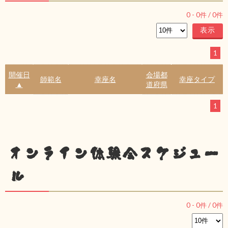
0
-
0
件 /
0
件
1
開催日
会場都
師範名
幸座名
幸座タイプ
▲
道府県
1
オンライン体験会スケジュー
ル
0
-
0
件 /
0
件