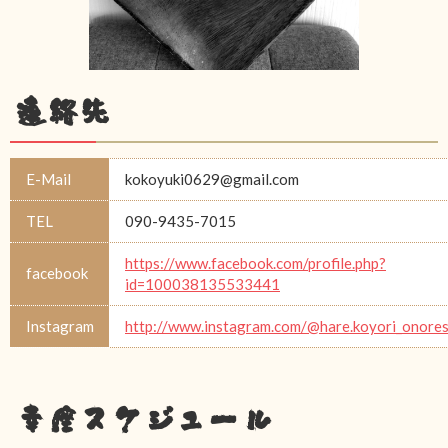
連絡先
E-Mail
kokoyuki0629@gmail.com
TEL
090-9435-7015
https://www.facebook.com/profile.php?
facebook
id=100038135533441
Instagram
http://www.instagram.com/@hare.koyori_onore
幸座スケジュール