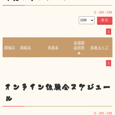
0
-
0
件 /
0
件
1
会場都
開催日
師範名
幸座名
道府県
幸座タイプ
▲
1
オンライン体験会スケジュー
ル
0
-
0
件 /
0
件