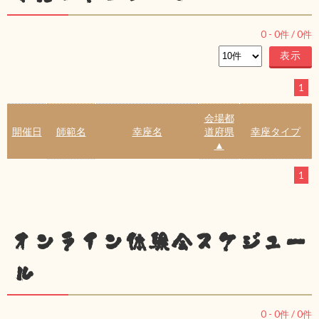
0
-
0
件 /
0
件
1
会場都
開催日
師範名
幸座名
道府県
幸座タイプ
▲
1
オンライン体験会スケジュー
ル
0
-
0
件 /
0
件