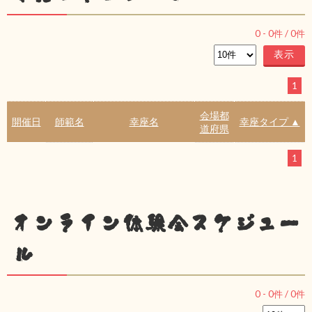
0
-
0
件 /
0
件
1
会場都
開催日
師範名
幸座名
幸座タイプ ▲
道府県
1
オンライン体験会スケジュー
ル
0
-
0
件 /
0
件