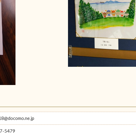
18@docomo.ne.jp
7-5479