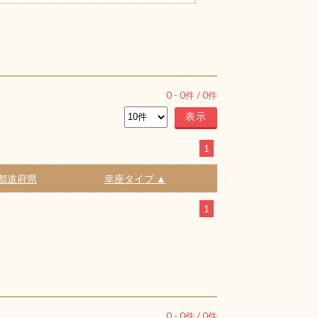
0
-
0
件 /
0
件
1
都道府県
幸座タイプ ▲
1
0
-
0
件 /
0
件