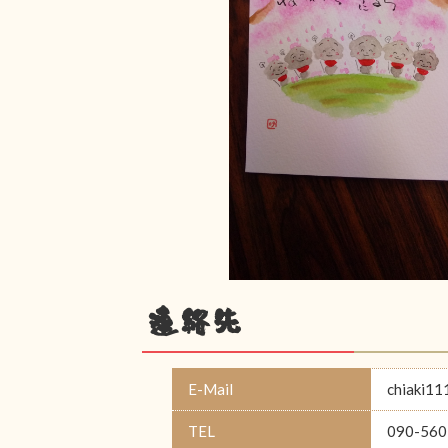
連絡先
E-Mail
chiaki11
TEL
090-560