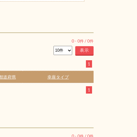
0
-
0
件 /
0
件
1
都道府県
幸座タイプ
1
0
-
0
件 /
0
件