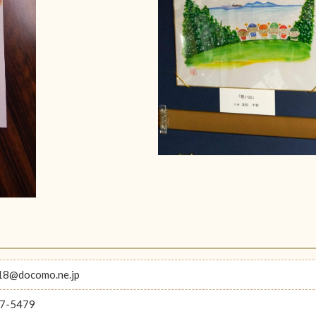
18@docomo.ne.jp
7-5479