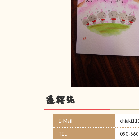
連絡先
E-Mail
chiaki11
TEL
090-560