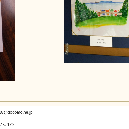
18@docomo.ne.jp
7-5479