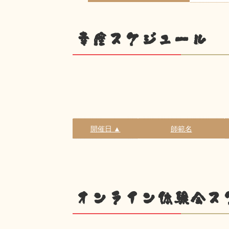
幸座スケジュール
開催日 ▲
師範名
オンライン体験会ス