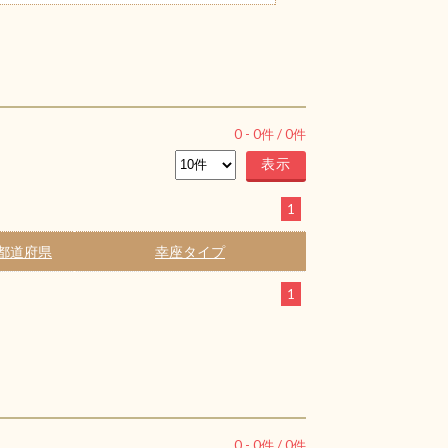
0
-
0
件 /
0
件
1
都道府県
幸座タイプ
1
0
-
0
件 /
0
件