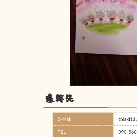
連絡先
E-Mail
chiaki11
TEL
090-560