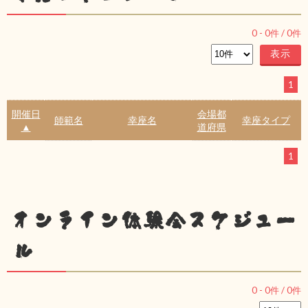
0
-
0
件 /
0
件
1
開催日
会場都
師範名
幸座名
幸座タイプ
▲
道府県
1
オンライン体験会スケジュー
ル
0
-
0
件 /
0
件