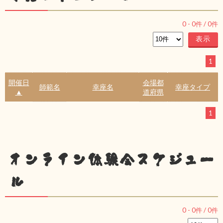
0
-
0
件 /
0
件
1
開催日
会場都
師範名
幸座名
幸座タイプ
▲
道府県
1
オンライン体験会スケジュー
ル
0
-
0
件 /
0
件