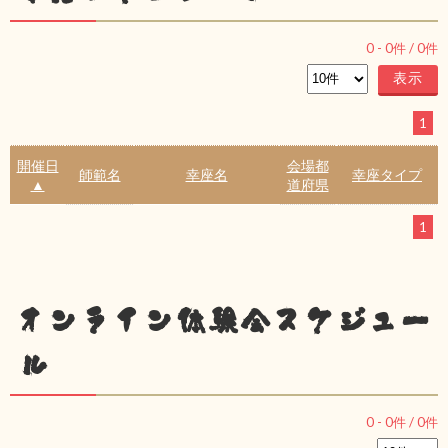
0
-
0
件 /
0
件
1
開催日
会場都
師範名
幸座名
幸座タイプ
▲
道府県
1
オンライン体験会スケジュー
ル
0
-
0
件 /
0
件