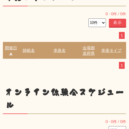
0
-
0
件 /
0
件
1
開催日
会場都
師範名
幸座名
幸座タイプ
▲
道府県
1
オンライン体験会スケジュー
ル
0
-
0
件 /
0
件