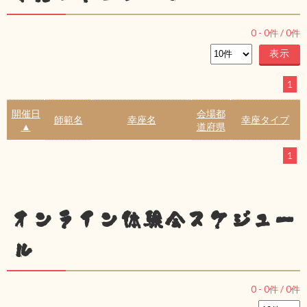
0
-
0
件 /
0
件
1
開催日
会場都
師範名
幸座名
幸座タイプ
▲
道府県
1
オンライン体験会スケジュー
ル
0
-
0
件 /
0
件