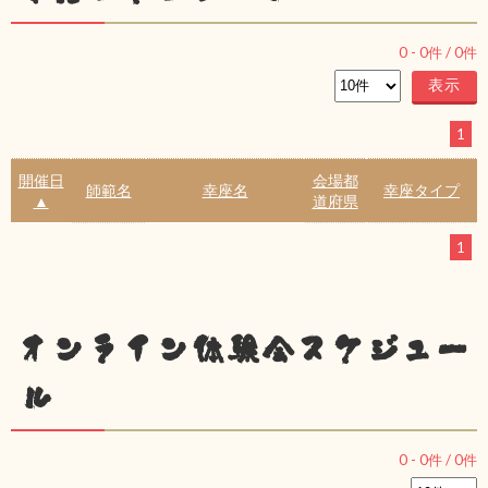
0
-
0
件 /
0
件
1
開催日
会場都
師範名
幸座名
幸座タイプ
▲
道府県
1
オンライン体験会スケジュー
ル
0
-
0
件 /
0
件